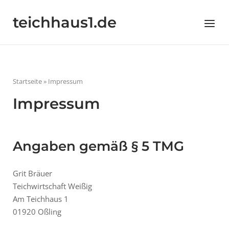
Skip
to
teichhaus1.de
Menu
content
Startseite
»
Impressum
Impressum
Angaben gemäß § 5 TMG
Grit Bräuer
Teichwirtschaft Weißig
Am Teichhaus 1
01920 Oßling